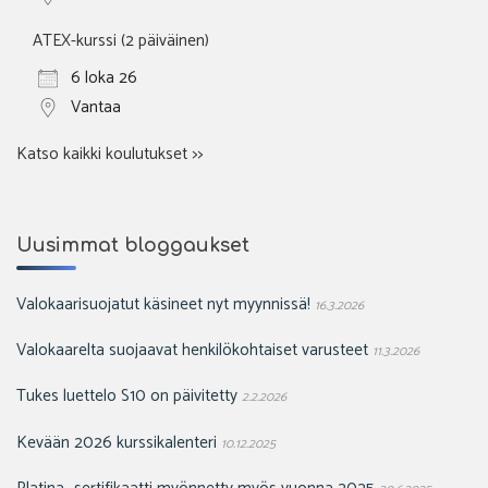
ATEX-kurssi (2 päiväinen)
6 loka 26
Vantaa
Katso kaikki koulutukset >>
Uusimmat bloggaukset
Valokaarisuojatut käsineet nyt myynnissä!
16.3.2026
Valokaarelta suojaavat henkilökohtaiset varusteet
11.3.2026
Tukes luettelo S10 on päivitetty
2.2.2026
Kevään 2026 kurssikalenteri
10.12.2025