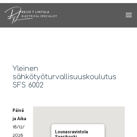
Skip
to
content
Yleinen
sähkötyöturvallisuuskoulutus
SFS 6002
Päivä
ja Aika
18/12/
Lounasravintola
2026
Saarikoski