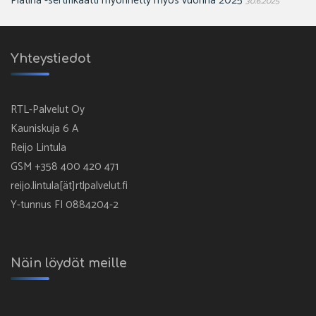
Platina -sertifikaatti myönnetty myös vuonna 2025
30.6.2025
Yhteystiedot
RTL-Palvelut Oy
Kauniskuja 6 A
Reijo Lintula
GSM +358 400 420 471
reijo.lintula[ät]rtlpalvelut.fi
Y-tunnus FI 0884204-2
Näin löydät meille