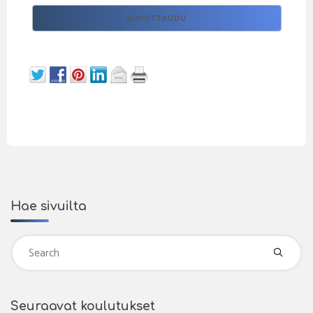
Hae sivuilta
Se
fo
Seuraavat koulutukset