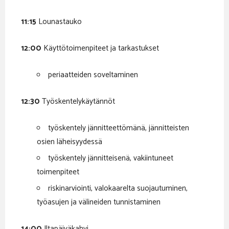
11:15
Lounastauko
12:00
Käyttötoimenpiteet ja tarkastukset
periaatteiden soveltaminen
12:30
Työskentelykäytännöt
työskentely jännitteettömänä, jännitteisten
osien läheisyydessä
työskentely jännitteisenä, vakiintuneet
toimenpiteet
riskinarviointi, valokaarelta suojautuminen,
työasujen ja välineiden tunnistaminen
14:00
Iltapäiväkahvi