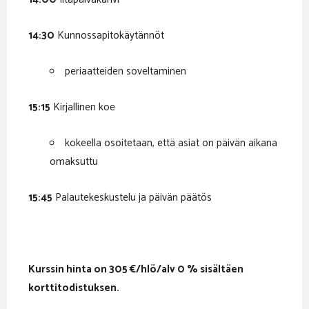
14:30
Kunnossapitokäytännöt
periaatteiden soveltaminen
15:15
Kirjallinen koe
kokeella osoitetaan, että asiat on päivän aikana
omaksuttu
1
5:45
Palautekeskustelu ja päivän päätös
Kurssin hinta on 305 €/hlö/alv 0 % sisältäen
korttitodistuksen.