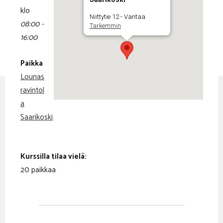
klo
Niittytie 12 - Vantaa
08:00 -
Tarkemmin
16:00
Paikka
Lounas
ravintol
a
Saarikoski
Kurssilla tilaa vielä:
20 paikkaa