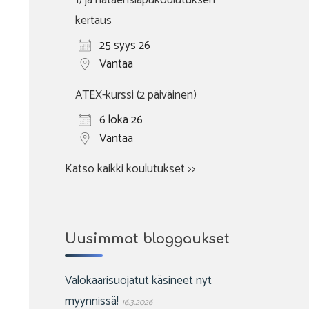
1) ja hätäensiapukoulutuksen
kertaus
25 syys 26
Vantaa
ATEX-kurssi (2 päiväinen)
6 loka 26
Vantaa
Katso kaikki koulutukset >>
Uusimmat bloggaukset
Valokaarisuojatut käsineet nyt
myynnissä!
16.3.2026