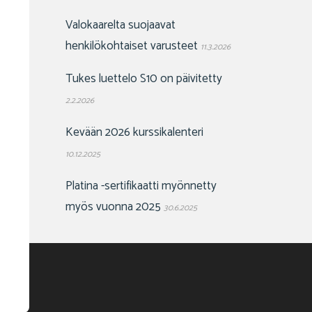
Valokaarelta suojaavat
henkilökohtaiset varusteet
11.3.2026
Tukes luettelo S10 on päivitetty
2.2.2026
Kevään 2026 kurssikalenteri
10.12.2025
Platina -sertifikaatti myönnetty
myös vuonna 2025
30.6.2025