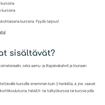
 kurssina
n kurssina
yskohtaisena kurssina. Pyydä tarjous!
ltä!
t sisältävät?
ssimateriaalin, sekä aamu- ja iltapäiväkahvit ja lounaan
stettävälle kurssille enemmän kuin 3 henkilöä, 4. jne. saavat
rttikoulutusta, hätäEA- tai tulityökurssia tai kurssia jolla