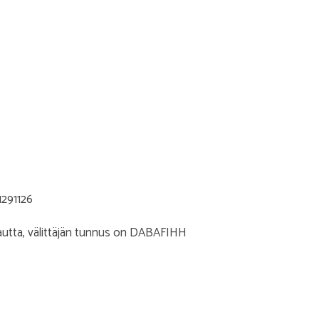
1291126
autta, välittäjän tunnus on DABAFIHH