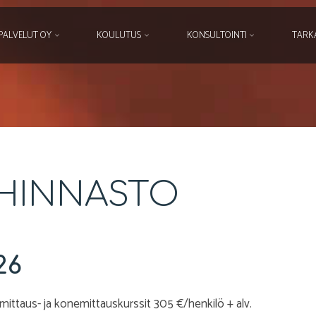
PALVELUT OY
KOULUTUS
KONSULTOINTI
TARK
HINNASTO
26
ttaus- ja konemittauskurssit 305 €/henkilö + alv.