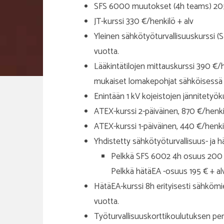
SFS 6000 muutokset (4h teams) 205 
JT-kurssi 330 €/henkilö + alv
Yleinen sähkötyöturvallisuuskurssi (
vuotta.
Lääkintätilojen mittauskurssi 390 €/h
mukaiset lomakepohjat sähköisess
Enintään 1 kV kojeistojen jännitetyöku
ATEX-kurssi 2-päiväinen, 870 €/henkil
ATEX-kurssi 1-päiväinen, 440 €/henkil
Yhdistetty sähkötyöturvallisuus- ja hä
Pelkkä SFS 6002 4h osuus 200 € 
Pelkkä hätäEA -osuus 195 € + al
HätäEA-kurssi 8h erityisesti sähkömi
vuotta.
Työturvallisuuskorttikoulutuksen peru