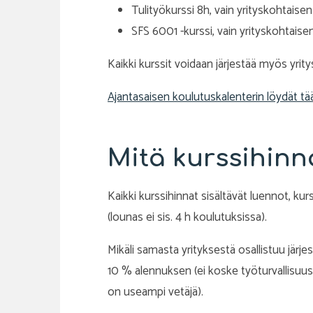
Tulityökurssi 8h, vain yrityskohtaisen
SFS 6001 -kurssi, vain yrityskohtaise
Kaikki kurssit voidaan järjestää myös yrit
Ajantasaisen koulutuskalenterin löydät tää
Mitä kurssihinna
Kaikki kurssihinnat sisältävät luennot, kur
(lounas ei sis. 4 h koulutuksissa).
Mikäli samasta yrityksestä osallistuu järje
10 % alennuksen (ei koske työturvallisuusko
on useampi vetäjä).