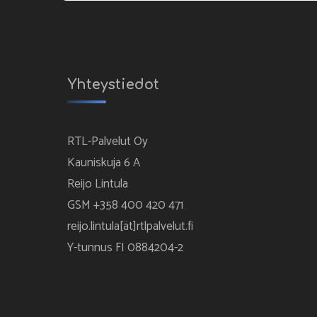
Yhteystiedot
RTL-Palvelut Oy
Kauniskuja 6 A
Reijo Lintula
GSM +358 400 420 471
reijo.lintula[ät]rtlpalvelut.fi
Y-tunnus FI 0884204-2