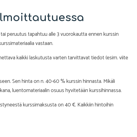
lmoittautuessa
an tai peruutus tapahtuu alle 3 vuorokautta ennen kurssin
urssimateriaalia vastaan.
tava kaikki laskutusta varten tarvittavat tiedot (esim. viite
een. Sen hinta on n. 40-60 % kurssin hinnasta. Mikäli
ikana, luentomateriaalin osuus hyvitetään kurssihinnassa.
tyneestä kurssimaksusta on 40 €. Kaikkiin hintoihin