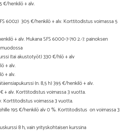
€/henkilö + alv.
SFS 6002) 305 €/henkilö + alv. Korttitodistus voimassa 5
enkilö + alv.
Mukana SFS 6000-7-710 2.-7. painoksen
ä muodossa
rssi (tai akustotyöt) 330 €/hlö + alv
ö + alv.
ö + alv.
täensiapukurssi (n. 8,5 h) 395 €/henkilö + alv.
+ alv. Korttitodistus voimassa 3 vuotta.
v. Korttitodistus voimassa 3 vuotta.
ehille 195 €/henkilö alv 0 %. Korttitodistus on voimassa 3
skurssi 8 h, vain yrityskohtaisen kurssina