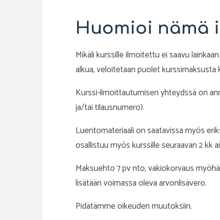
Huomioi nämä i
Mikäli kurssille ilmoitettu ei saavu lainka
alkua, veloitetaan puolet kurssimaksusta k
Kurssi-ilmoittautumisen yhteydssä on annet
ja/tai tilausnumero).
Luentomateriaali on saatavissa myös eriks
osallistuu myös kurssille seuraavan 2 kk a
Maksuehto 7 pv nto, vakiokorvaus myöhäs
lisätään voimassa oleva arvonlisävero.
Pidätämme oikeuden muutoksiin.