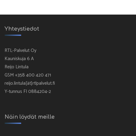
Yhteystiedot
RTL-Palvelut Oy
Kauniskuja 6 A
Reijo Lintula
GSM +358 400 420 471
reijo.lintula[ät]rtlpalvelut.fi
Y-tunnus FI 0884204-2
Näin löydät meille