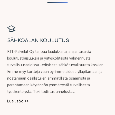
SÄHKÖALAN KOULUTUS
RTL-Palvelut Oy tarjoaa laadukkaita ja ajantasaisia
koulutustilaisuuksia ja yrityskohtaista valmennusta
turvallisuusasioissa –erityisesti sähköturvallisuutta koskien.
Emme myy kortteja vaan pyrimme aidosti ylläpitämään ja
nostamaan osallistujien ammatillista osaamista ja
parantamaan käytännön ymmärrystä turvallisesta
työskentelystä. Toki todistus annetusta...
"SÄHKÖALAN
Lue lisää >>
KOULUTUS"