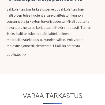
Sähkölaitteiston tarkastuspalvelut Sähkölaitteistojen
haltijoiden tulee huolehtia sähkölaitteiston kunnon
seurannasta ja käytön turvallisuudesta. Mikäli puutteita
havaitaan, ne tulee korjauttaa riittävän nopeasti. Tämän
lisäksi haltijan tulee teettää laitteistolleen
määräaikaistarkastus 10 vuoden välein. Voit varata
tarkastusajannettikalenterista. Mikäli kalenterista...
"Tarkastuspalvelut
Lue lisää >>
ja
palontutkinta"
VARAA TARKASTUS