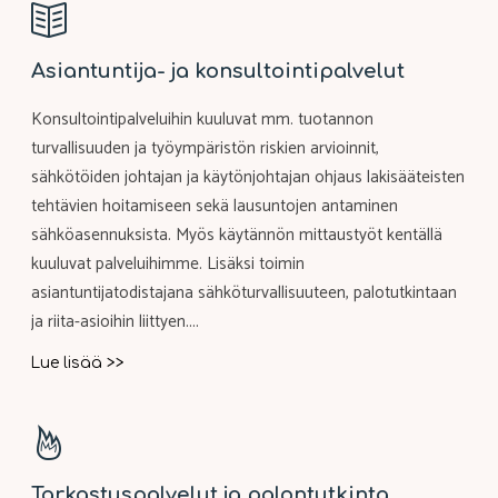
Asiantuntija- ja konsultointipalvelut
Konsultointipalveluihin kuuluvat mm. tuotannon
turvallisuuden ja työympäristön riskien arvioinnit,
sähkötöiden johtajan ja käytönjohtajan ohjaus lakisääteisten
tehtävien hoitamiseen sekä lausuntojen antaminen
sähköasennuksista. Myös käytännön mittaustyöt kentällä
kuuluvat palveluihimme. Lisäksi toimin
asiantuntijatodistajana sähköturvallisuuteen, palotutkintaan
ja riita-asioihin liittyen....
"Asiantuntija-
Lue lisää >>
ja
konsultointipalvelut"
Tarkastuspalvelut ja palontutkinta