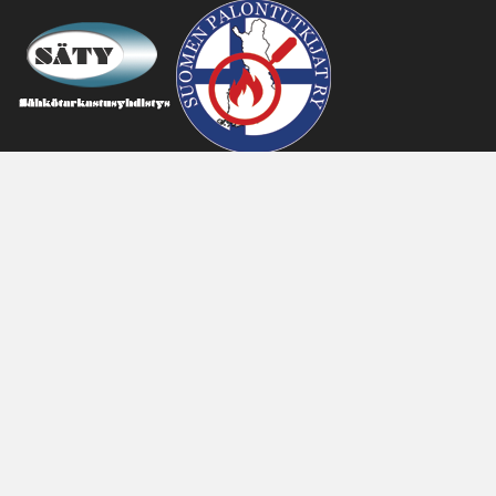
©2023 RTL-Palvelut Oy
Tietosuojakäytäntömme
Sivuston toteutus: RetroU Art