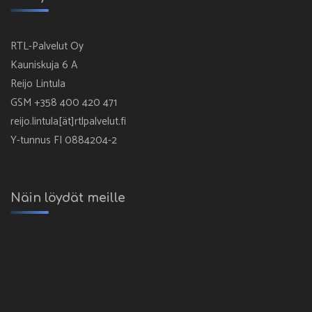
RTL-Palvelut Oy
Kauniskuja 6 A
Reijo Lintula
GSM +358 400 420 471
reijo.lintula[ät]rtlpalvelut.fi
Y-tunnus FI 0884204-2
Näin löydät meille