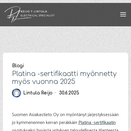
Skip
to
content
Blogi
Platina -sertifikaatti myönnetty
myös vuonna 2025
Lintula Reijo
30.6.2025
Suomen Asiakastieto Oy on myöntänyt järjestyksessään
jo kymmenennen kerran peräkkäin
Platina -sertifikaatin
osoitukseksi hyvästä yrityksen taloudellisesta tilanteesta