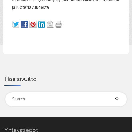
ja luotettavuudesta.
Hae sivuilta
Se
fo
Yhteystiedot