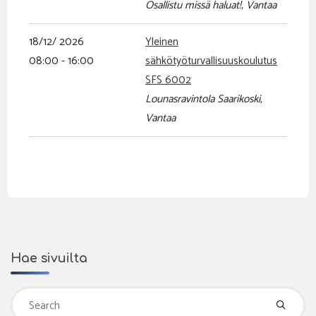
Osallistu missä haluat!, Vantaa
18/12/ 2026
Yleinen
08:00 - 16:00
sähkötyöturvallisuuskoulutus
SFS 6002
Lounasravintola Saarikoski,
Vantaa
Hae sivuilta
Se
fo