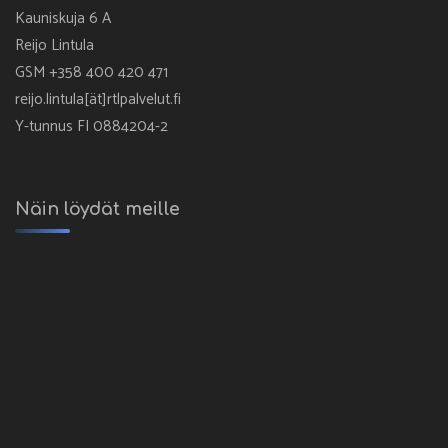
Kauniskuja 6 A
Reijo Lintula
GSM +358 400 420 471
reijo.lintula[ät]rtlpalvelut.fi
Y-tunnus FI 0884204-2
Näin löydät meille