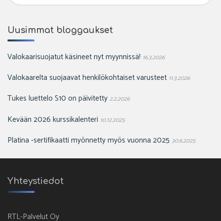
Uusimmat bloggaukset
Valokaarisuojatut käsineet nyt myynnissä!
16.3.2026
Valokaarelta suojaavat henkilökohtaiset varusteet
11.3.2026
Tukes luettelo S10 on päivitetty
2.2.2026
Kevään 2026 kurssikalenteri
10.12.2025
Platina -sertifikaatti myönnetty myös vuonna 2025
30.6.2025
Yhteystiedot
RTL-Palvelut Oy