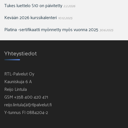
Tukes luettelo S10 on päivitetty
2.2.2026
Kevään 2026 kurssikalenteri
10.12.2025
Platina -sertifikaatti myönnetty myös vuonna 2025
30.6.2025
Yhteystiedot
RTL-Palvelut Oy
Kauniskuja 6 A
Reijo Lintula
GSM +358 400 420 471
reijo.lintula[ät]rtlpalvelut.fi
Y-tunnus FI 0884204-2