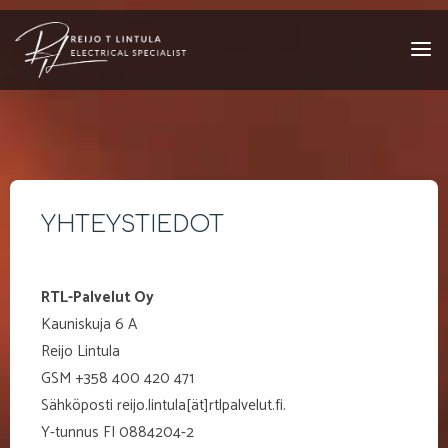
Skip
to
content
YHTEYSTIEDOT
RTL-Palvelut Oy
Kauniskuja 6 A
Reijo Lintula
GSM +358 400 420 471
Sähköposti reijo.lintula[ät]rtlpalvelut.fi.
Y-tunnus FI 0884204-2