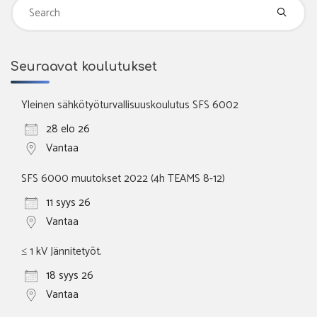
Se
fo
Seuraavat koulutukset
Yleinen sähkötyöturvallisuuskoulutus SFS 6002
28 elo 26
Vantaa
SFS 6000 muutokset 2022 (4h TEAMS 8-12)
11 syys 26
Vantaa
≤ 1 kV Jännitetyöt.
18 syys 26
Vantaa