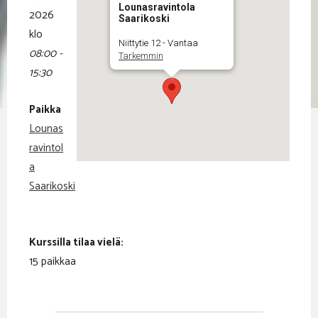
Lounasravintola
2026
Saarikoski
klo
Niittytie 12 - Vantaa
08:00 -
Tarkemmin
15:30
Paikka
Lounas
ravintol
a
Saarikoski
Kurssilla tilaa vielä:
15 paikkaa