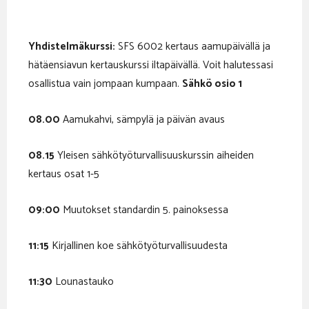
Yhdistelmäkurssi:
SFS 6002 kertaus aamupäivällä ja
hätäensiavun kertauskurssi iltapäivällä. Voit halutessasi
osallistua vain jompaan kumpaan.
Sähkö osio 1
08.00
Aamukahvi, sämpylä ja päivän avaus
08.15
Yleisen sähkötyöturvallisuuskurssin aiheiden
kertaus osat 1-5
09:00
Muutokset standardin 5. painoksessa
11:15
Kirjallinen koe sähkötyöturvallisuudesta
11:30
Lounastauko