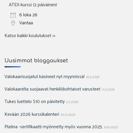
ATEX-kurssi (2 päiväinen)
6 loka 26
Vantaa
Katso kaikki koulutukset >>
Uusimmat bloggaukset
Valokaarisuojatut käsineet nyt myynnissä!
16.3.2026
Valokaarelta suojaavat henkilökohtaiset varusteet
11.3.2026
Tukes luettelo S10 on päivitetty
2.2.2026
Kevään 2026 kurssikalenteri
10.12.2025
Platina -sertifikaatti myönnetty myös vuonna 2025
30.6.2025