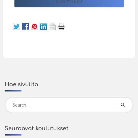
Hae sivuilta
Se
fo
Seuraavat koulutukset