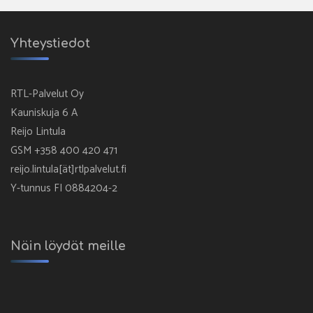
Yhteystiedot
RTL-Palvelut Oy
Kauniskuja 6 A
Reijo Lintula
GSM +358 400 420 471
reijo.lintula[ät]rtlpalvelut.fi
Y-tunnus FI 0884204-2
Näin löydät meille