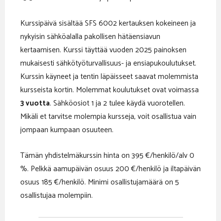
Kurssipäivä sisältää SFS 6002 kertauksen kokeineen ja
nykyisin sähköalalla pakollisen hätäensiavun
kertaamisen. Kurssi täyttää vuoden 2025 painoksen
mukaisesti sähkötyöturvallisuus- ja ensiapukoulutukset.
Kurssin käyneet ja tentin läpäisseet saavat molemmista
kursseista kortin. Molemmat koulutukset ovat voimassa
3 vuotta
. Sähköosiot 1 ja 2 tulee käydä vuorotellen.
Mikäli et tarvitse molempia kursseja, voit osallistua vain
jompaan kumpaan osuuteen.
Tämän yhdistelmäkurssin hinta on 395 €/henkilö/alv 0
%. Pelkkä aamupäivän osuus 200 €/henkilö ja iltapäivän
osuus 185 €/henkilö. Minimi osallistujamäärä on 5
osallistujaa molempiin.