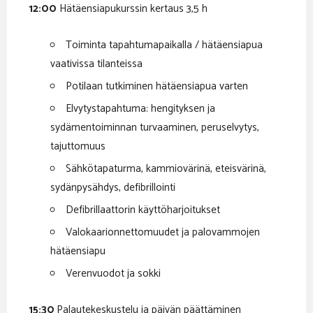
12:00
Hätäensiapukurssin kertaus 3,5 h
Toiminta tapahtumapaikalla / hätäensiapua
vaativissa tilanteissa
Potilaan tutkiminen hätäensiapua varten
Elvytystapahtuma: hengityksen ja
sydämentoiminnan turvaaminen, peruselvytys,
tajuttomuus
Sähkötapaturma, kammiovärinä, eteisvärinä,
sydänpysähdys, defibrillointi
Defibrillaattorin käyttöharjoitukset
Valokaarionnettomuudet ja palovammojen
hätäensiapu
Verenvuodot ja sokki
15:30
Palautekeskustelu ja päivän päättäminen