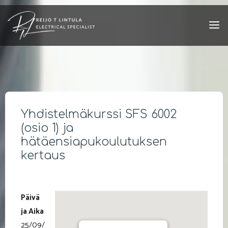
Skip
to
content
Yhdistelmäkurssi SFS 6002
(osio 1) ja
hätäensiapukoulutuksen
kertaus
Päivä
ja Aika
25/09/