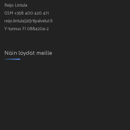
Reijo Lintula
GSM +358 400 420 471
reijo.lintula[ät]rtlpalvelut.fi
Y-tunnus FI 0884204-2
Näin löydät meille