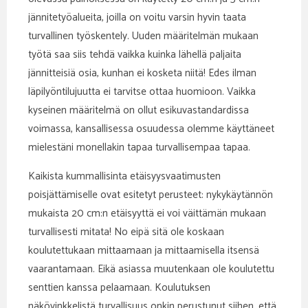
jännitetyöalueita, joilla on voitu varsin hyvin taata
turvallinen työskentely. Uuden määritelmän mukaan
työtä saa siis tehdä vaikka kuinka lähellä paljaita
jännitteisiä osia, kunhan ei kosketa niitä! Edes ilman
läpilyöntilujuutta ei tarvitse ottaa huomioon. Vaikka
kyseinen määritelmä on ollut esikuvastandardissa
voimassa, kansallisessa osuudessa olemme käyttäneet
mielestäni monellakin tapaa turvallisempaa tapaa.
Kaikista kummallisinta etäisyysvaatimusten
poisjättämiselle ovat esitetyt perusteet: nykykäytännön
mukaista 20 cm:n etäisyyttä ei voi väittämän mukaan
turvallisesti mitata! No eipä sitä ole koskaan
koulutettukaan mittaamaan ja mittaamisella itsensä
vaarantamaan. Eikä asiassa muutenkaan ole koulutettu
senttien kanssa pelaamaan. Koulutuksen
näkövinkkelistä turvallisuus onkin perustunut siihen, että