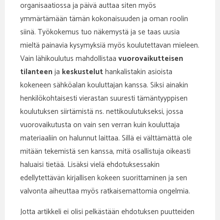
organisaatiossa ja päivä auttaa siten myös
ymmärtämään tämän kokonaisuuden ja oman roolin
siinä. Työkokemus tuo näkemystä ja se taas uusia
mieltä painavia kysymyksiä myös koulutettavan mieleen.
Vain lähikoulutus mahdollistaa
vuorovaikutteisen
tilanteen
ja
keskustelut
hankalistakin asioista
kokeneen sähköalan kouluttajan kanssa. Siksi ainakin
henkilökohtaisesti vierastan suuresti tämäntyyppisen
koulutuksen siirtämistä ns. nettikoulutukseksi, jossa
vuorovaikutusta on vain sen verran kuin kouluttaja
materiaaliin on halunnut laittaa. Sillä ei välttämättä ole
mitään tekemistä sen kanssa, mitä osallistuja oikeasti
haluaisi tietää. Lisäksi vielä ehdotuksessakin
edellytettävän kirjallisen kokeen suorittaminen ja sen
valvonta aiheuttaa myös ratkaisemattomia ongelmia.
Jotta artikkeli ei olisi pelkästään ehdotuksen puutteiden