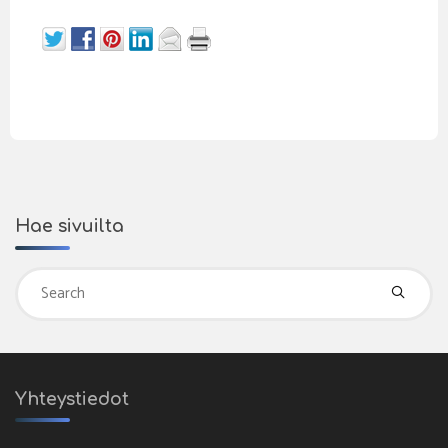
Hae sivuilta
Se
fo
Yhteystiedot