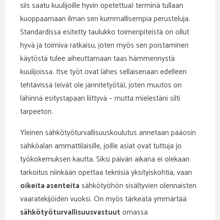
siis saatu kuulijoille hyvin opetettua) terminä tullaan
kuoppaamaan ilman sen kummallisempia perusteluja.
Standardissa esitetty taulukko toimenpiteistä on ollut
hyvä ja toimiva ratkaisu, joten myös sen poistaminen
käytöstä tulee aiheuttamaan taas hämmennystä
kuulijoissa. Itse työt ovat lähes sellaisenaan edelleen
tehtävissä (eivät ole jännitetyötä), joten muutos on
lähinnä esitystapaan liittyvä – mutta mielestäni silti
tarpeeton.
Yleinen sähkötyöturvallisuuskoulutus annetaan pääosin
sähköalan ammattilaisille, joille asiat ovat tuttuja jo
työkokemuksen kautta. Siksi päivän aikana ei olekaan
tarkoitus niinkään opettaa teknisiä yksityiskohtia, vaan
oikeita asenteita
sähkötyöhön sisältyvien olennaisten
vaaratekijöiden vuoksi. On myös tärkeätä ymmärtää
sähkötyöturvallisuusvastuut
omassa