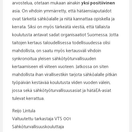
arvostelua, otetaan mukaan ainakin
yksi positiivinen
asia. On vihdoin ymmärretty, että hätäensiaputaidot
ovat tärkeitä sähköalalle ja niitä kannattaa opiskella ja
kerrata. Siksi on myös tärkeätä viestiä, että tällaista
koulutusta antavat sadat organisaatiot Suomessa. Jotta
taitojen kertaus taloudellisessa todellisuudessa olisi
mahdollista, on saatu myös kertausväli vihdoin
synkronoitua yleisen sähkötyöturvallisuuden
kertaamiseen eli viiteen vuoteen. Jatkossa on siten
mahdollista ihan virallisestikin tarjota sähköalalle pitkän
työpäivän kestävää koulutusta viiden vuoden välein,
jossa sekä sähkötyöturvallisuusasiat ja hätäEA-asiat
tulevat kerrattua.
Reijo Lintula
Valtuutettu tarkastaja VTS 001
Sähköturvallisuuskouluttaja