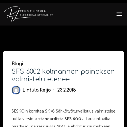
Skip
to
content
Blogi
SFS 6002 kolmannen painoksen
valmistelu etenee
Lintula Reijo
23.2.2015
SESKO:n komitea SK78 Sähkötyöturvallisuus valmistelee
uutta versiota
standardista SFS 6002
. Lausuntoaika
päättyi jo marraskuussa 2014 ja ehdotus sai muhkean