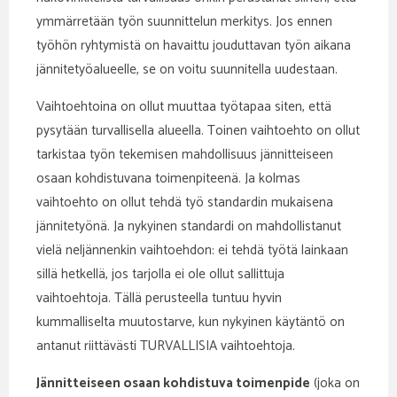
ymmärretään työn suunnittelun merkitys. Jos ennen
työhön ryhtymistä on havaittu jouduttavan työn aikana
jännitetyöalueelle, se on voitu suunnitella uudestaan.
Vaihtoehtoina on ollut muuttaa työtapaa siten, että
pysytään turvallisella alueella. Toinen vaihtoehto on ollut
tarkistaa työn tekemisen mahdollisuus jännitteiseen
osaan kohdistuvana toimenpiteenä. Ja kolmas
vaihtoehto on ollut tehdä työ standardin mukaisena
jännitetyönä. Ja nykyinen standardi on mahdollistanut
vielä neljännenkin vaihtoehdon: ei tehdä työtä lainkaan
sillä hetkellä, jos tarjolla ei ole ollut sallittuja
vaihtoehtoja. Tällä perusteella tuntuu hyvin
kummalliselta muutostarve, kun nykyinen käytäntö on
antanut riittävästi TURVALLISIA vaihtoehtoja.
Jännitteiseen osaan kohdistuva toimenpide
(joka on