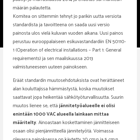
määrän palautetta.
Komitea on sittemmin tehnyt jo parikin uutta versiota
standardista ja tavoitteena on saada uusi versio
painosta ulos vielä kuluvan vuoden aikana. Uusi painos
perustuu eurooppalaiseen esikuvastandardiin EN 50110-
1 (Operation of electrical installations – Part 1: General
requirements) ja sen maaliskuussa 2013
valmistuneeseen uuteen painokseen.
Eräät standardin muutosehdotuksista ovat herättäneet
alan kouluttajissa hämmästystä, koska muutokset
saattavat jopa heikentää sähkötyöturvallisuutta. Suurin
muutos lienee se, että
jännitetyöalueelle ei olisi
enintään 1000 VAC alueella lainkaan mittaa
määritelty
. Ainoastaan koskettaminen jännitteiseen
osaan olisi pienjännitteellä jännitetyötä. Voimassa
olevassa painoksessa on käytetty 20 cm:n ja 5 cm:n