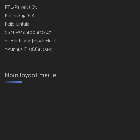
RTL-Palvelut Oy
Kauniskuja 6 A
Reijo Lintula
GSM +358 400 420 471
reijo.lintula[ät]rtlpalvelut.fi
Y-tunnus FI 0884204-2
Näin löydät meille