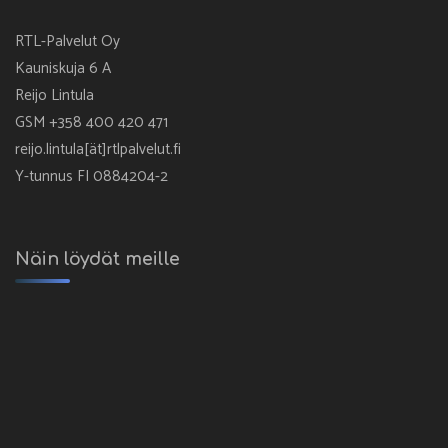
RTL-Palvelut Oy
Kauniskuja 6 A
Reijo Lintula
GSM +358 400 420 471
reijo.lintula[ät]rtlpalvelut.fi
Y-tunnus FI 0884204-2
Näin löydät meille