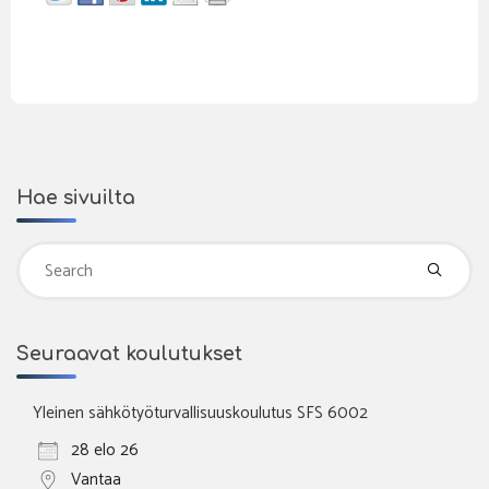
Hae sivuilta
Se
fo
Seuraavat koulutukset
Yleinen sähkötyöturvallisuuskoulutus SFS 6002
28 elo 26
Vantaa