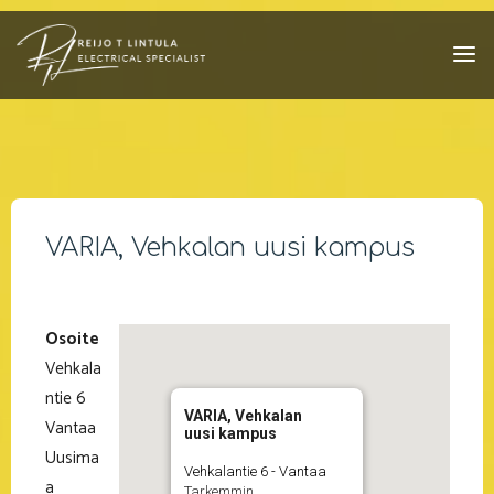
Skip
to
content
VARIA, Vehkalan uusi kampus
Osoite
Vehkala
ntie 6
VARIA, Vehkalan
Vantaa
uusi kampus
Uusima
Vehkalantie 6 - Vantaa
a
Tarkemmin