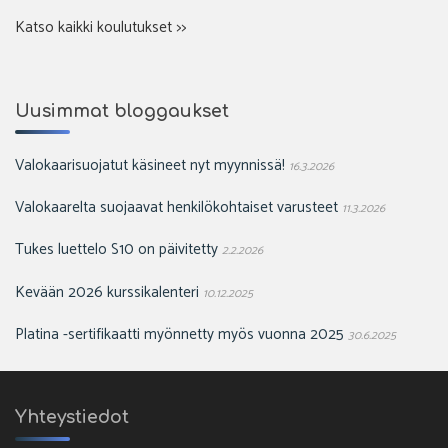
Katso kaikki koulutukset >>
Uusimmat bloggaukset
Valokaarisuojatut käsineet nyt myynnissä!
16.3.2026
Valokaarelta suojaavat henkilökohtaiset varusteet
11.3.2026
Tukes luettelo S10 on päivitetty
2.2.2026
Kevään 2026 kurssikalenteri
10.12.2025
Platina -sertifikaatti myönnetty myös vuonna 2025
30.6.2025
Yhteystiedot