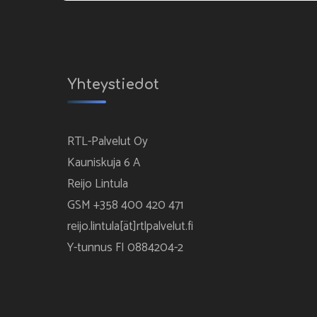
Yhteystiedot
RTL-Palvelut Oy
Kauniskuja 6 A
Reijo Lintula
GSM +358 400 420 471
reijo.lintula[ät]rtlpalvelut.fi
Y-tunnus FI 0884204-2