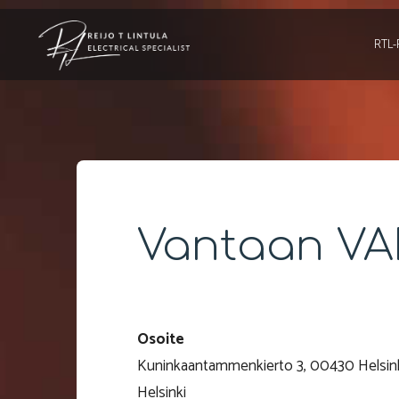
Skip
to
RTL-
content
Vantaan VA
Osoite
Kuninkaantammenkierto 3, 00430 Helsin
Helsinki