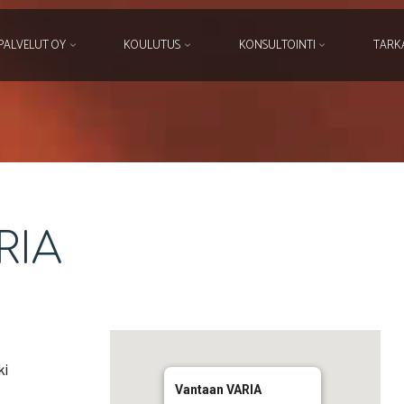
PALVELUT OY
KOULUTUS
KONSULTOINTI
TARK
RIA
ki
Vantaan VARIA