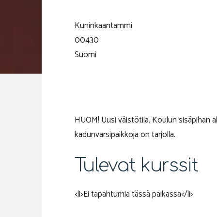
Kuninkaantammi
00430
Suomi
HUOM! Uusi väistötila. Koulun sisäpihan al
kadunvarsipaikkoja on tarjolla.
Tulevat kurssit
<li>Ei tapahtumia tässä paikassa</li>