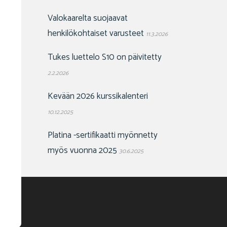
Valokaarelta suojaavat
henkilökohtaiset varusteet
11.3.2026
Tukes luettelo S10 on päivitetty
2.2.2026
Kevään 2026 kurssikalenteri
10.12.2025
Platina -sertifikaatti myönnetty
myös vuonna 2025
30.6.2025