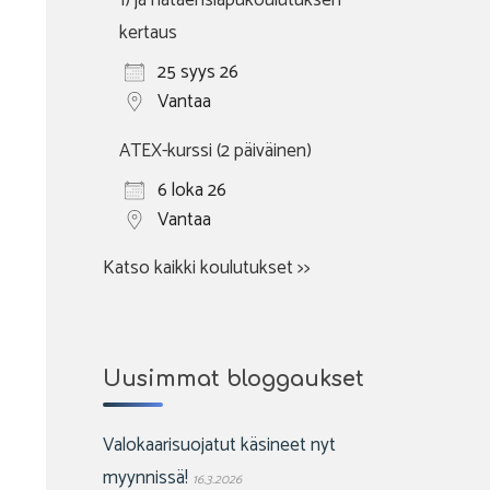
1) ja hätäensiapukoulutuksen
kertaus
25 syys 26
Vantaa
ATEX-kurssi (2 päiväinen)
6 loka 26
Vantaa
Katso kaikki koulutukset >>
Uusimmat bloggaukset
Valokaarisuojatut käsineet nyt
myynnissä!
16.3.2026