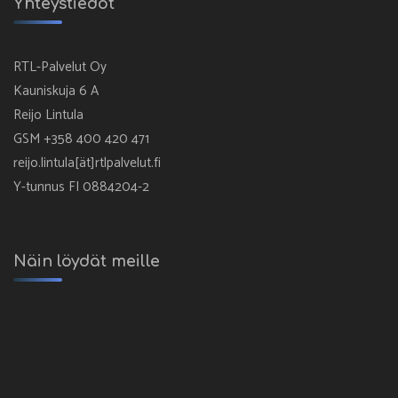
Yhteystiedot
RTL-Palvelut Oy
Kauniskuja 6 A
Reijo Lintula
GSM +358 400 420 471
reijo.lintula[ät]rtlpalvelut.fi
Y-tunnus FI 0884204-2
Näin löydät meille