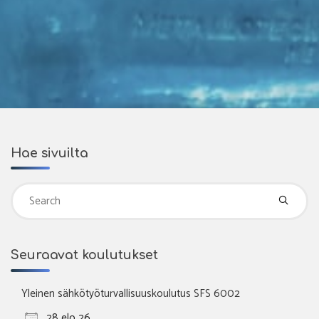
Hae sivuilta
Se
fo
Seuraavat koulutukset
Yleinen sähkötyöturvallisuuskoulutus SFS 6002
28 elo 26