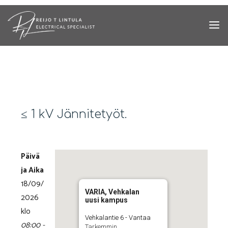
Skip
to
content
≤ 1 kV Jännitetyöt.
Päivä
ja Aika
18/09/
VARIA, Vehkalan
2026
uusi kampus
klo
Vehkalantie 6 - Vantaa
08:00 -
Tarkemmin