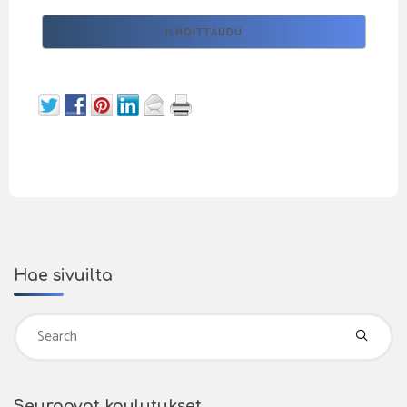
Hae sivuilta
Se
fo
Seuraavat koulutukset