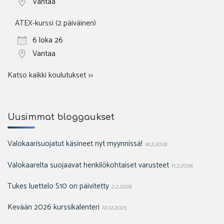
Vantaa
ATEX-kurssi (2 päiväinen)
6 loka 26
Vantaa
Katso kaikki koulutukset >>
Uusimmat bloggaukset
Valokaarisuojatut käsineet nyt myynnissä!
16.3.2026
Valokaarelta suojaavat henkilökohtaiset varusteet
11.3.2026
Tukes luettelo S10 on päivitetty
2.2.2026
Kevään 2026 kurssikalenteri
10.12.2025