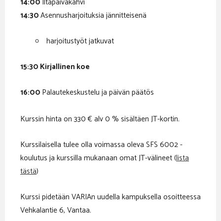
14:00
Iltapäiväkahvi
14:30
Asennusharjoituksia jännitteisenä
harjoitustyöt jatkuvat
15:30 Kirjallinen koe
16:00
Palautekeskustelu ja päivän päätös
Kurssin hinta on 330 € alv 0 % sisältäen JT-kortin.
Kurssilaisella tulee olla voimassa oleva SFS 6002 -
koulutus ja kurssilla mukanaan omat JT-välineet (
lista
tästä
)
Kurssi pidetään VARIAn uudella kampuksella osoitteessa
Vehkalantie 6, Vantaa.