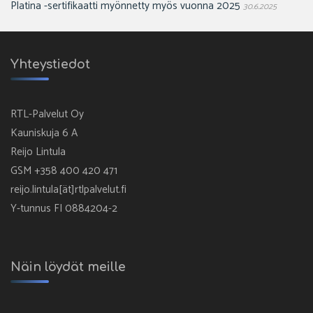
Platina -sertifikaatti myönnetty myös vuonna 2025
30.6.2025
Yhteystiedot
RTL-Palvelut Oy
Kauniskuja 6 A
Reijo Lintula
GSM +358 400 420 471
reijo.lintula[ät]rtlpalvelut.fi
Y-tunnus FI 0884204-2
Näin löydät meille