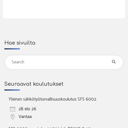
Hae sivuilta
Se
fo
Seuraavat koulutukset
Yleinen sähkötyöturvallisuuskoulutus SFS 6002
28 elo 26
Vantaa