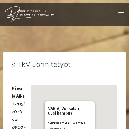
Skip
to
content
≤ 1 kV Jännitetyöt.
Päivä
ja Aika
22/05/
VARIA, Vehkalan
2026
uusi kampus
klo
Vehkalantie 6 - Vantaa
08:00 -
Tarkemmin