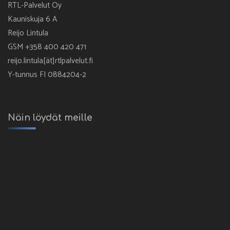
RTL-Palvelut Oy
Kauniskuja 6 A
Reijo Lintula
GSM +358 400 420 471
reijo.lintula[ät]rtlpalvelut.fi
Y-tunnus FI 0884204-2
Näin löydät meille