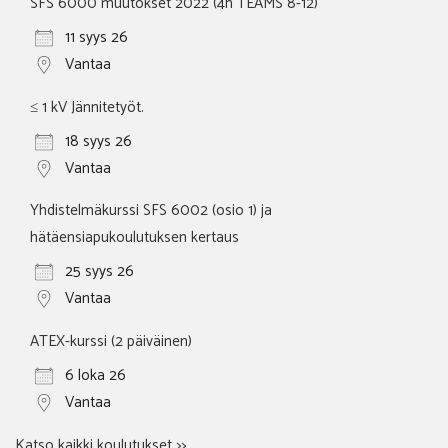
SFS 6000 muutokset 2022 (4h TEAMS 8-12)
11 syys 26
Vantaa
≤ 1 kV Jännitetyöt.
18 syys 26
Vantaa
Yhdistelmäkurssi SFS 6002 (osio 1) ja
hätäensiapukoulutuksen kertaus
25 syys 26
Vantaa
ATEX-kurssi (2 päiväinen)
6 loka 26
Vantaa
Katso kaikki koulutukset >>