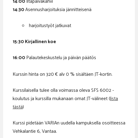
14:00
Iltapäiväkahvi
14:30
Asennusharjoituksia jännitteisenä
harjoitustyöt jatkuvat
15:30 Kirjallinen koe
16:00
Palautekeskustelu ja päivän päätös
Kurssin hinta on 320 € alv 0 % sisältäen JT-kortin.
Kurssilaisella tulee olla voimassa oleva SFS 6002 -
koulutus ja kurssilla mukanaan omat JT-välineet (
lista
tästä
)
Kurssi pidetään VARIAn uudella kampuksella osoitteessa
Vehkalantie 6, Vantaa.