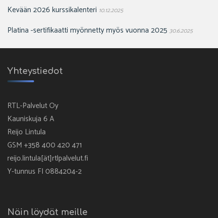
Kevään 2026 kurssikalenteri
10.12.2025
Platina -sertifikaatti myönnetty myös vuonna 2025
30.6.2025
Yhteystiedot
RTL-Palvelut Oy
Kauniskuja 6 A
Reijo Lintula
GSM +358 400 420 471
reijo.lintula[ät]rtlpalvelut.fi
Y-tunnus FI 0884204-2
Näin löydät meille