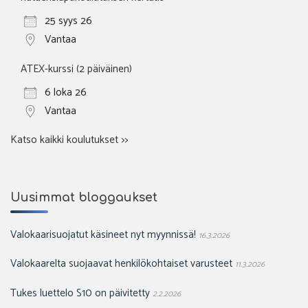
25 syys 26
Vantaa
ATEX-kurssi (2 päiväinen)
6 loka 26
Vantaa
Katso kaikki koulutukset >>
Uusimmat bloggaukset
Valokaarisuojatut käsineet nyt myynnissä!
16.3.2026
Valokaarelta suojaavat henkilökohtaiset varusteet
11.3.2026
Tukes luettelo S10 on päivitetty
2.2.2026