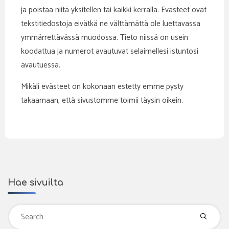
ja poistaa niitä yksitellen tai kaikki kerralla. Evästeet ovat
tekstitiedostoja eivätkä ne välttämättä ole luettavassa
ymmärrettävässä muodossa. Tieto niissä on usein
koodattua ja numerot avautuvat selaimellesi istuntosi
avautuessa.
Mikäli evästeet on kokonaan estetty emme pysty
takaamaan, että sivustomme toimii täysin oikein.
Hae sivuilta
Se
fo