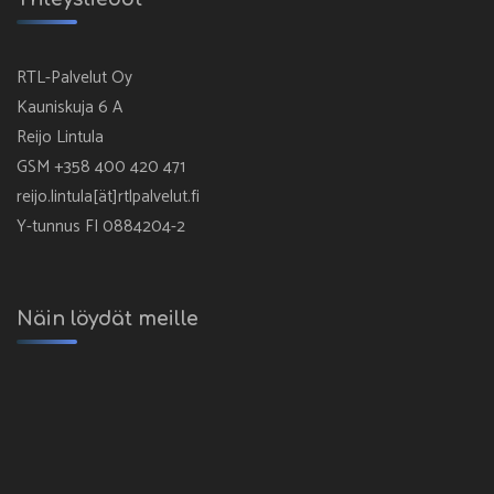
RTL-Palvelut Oy
Kauniskuja 6 A
Reijo Lintula
GSM +358 400 420 471
reijo.lintula[ät]rtlpalvelut.fi
Y-tunnus FI 0884204-2
Näin löydät meille