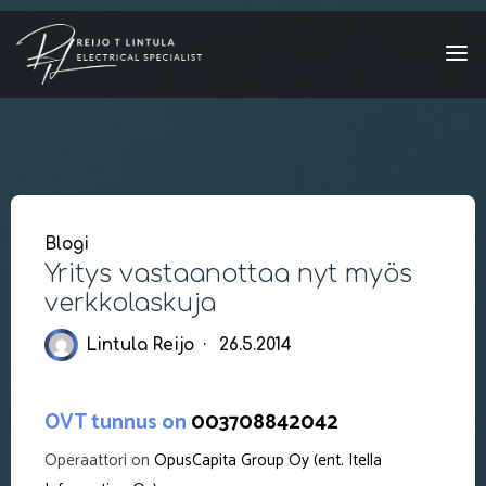
Skip
to
content
Blogi
Yritys vastaanottaa nyt myös
verkkolaskuja
Lintula Reijo
26.5.2014
OVT tunnus on
003708842042
Operaattori on
OpusCapita Group Oy (ent. Itella