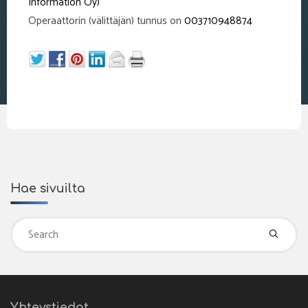
Information Oy)
Operaattorin (välittäjän) tunnus on
003710948874
Hae sivuilta
Se
fo
Yhteystiedot