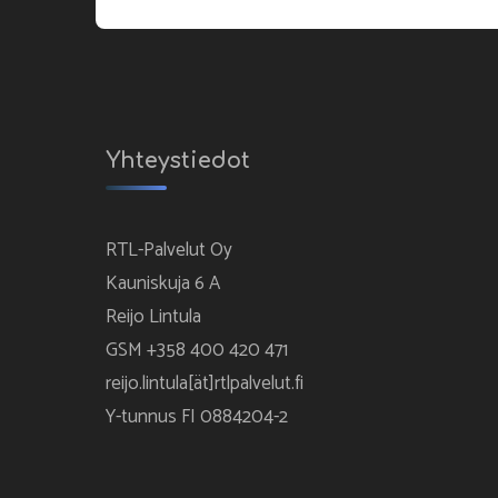
Yhteystiedot
RTL-Palvelut Oy
Kauniskuja 6 A
Reijo Lintula
GSM +358 400 420 471
reijo.lintula[ät]rtlpalvelut.fi
Y-tunnus FI 0884204-2