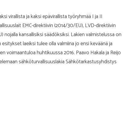
i virallista ja kaksi epävirallista työryhmää I ja II
allisuuslait
EMC-direktiivin
(2014/30/EU),
LVD-direktiivin
U) nojalla
kansallisiksi säädöksiksi. Lakien valmistelussa on
n esitykset laeiksi tulee olla valmiina jo ensi keväänä ja
kien voimaantuloa huhtikuussa 2016. Paavo Hakala ja Reijo
telemaan sähköturvallisuuslakia Sähkötarkastusyhdistys