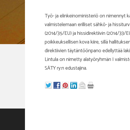
Työ- ja elinkeinoministeriö on nimennyt kaks
valmistelemaan erilliset sähkö- ja hissiturv
(2014/35/EU) ja hissidirektiivin (2014/33/E
poikkeuksellisen kova kiire, sillä hallitukse
direktiivien täytäntöönpano edellyttää la
Lintula on nimetty alatyöryhmän I valmis
SÄTY ry:n edustajina.