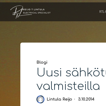
Skip
to
RTL-
content
Blogi
Uusi sähkötu
valmisteilla
Lintula Reijo
3.10.2014