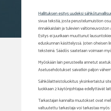
Hallituksen esitys uudeksi sähköturvallisu
sivua tekstiä, josta perustelumuistion osu
rinnakkaislain ja tulevien valtioneuvosto
Esitys ei juurikaan muuttunut lausuntoki
eduskunnan käsittelyssä. Joten oheisen link
teksteinä. Säädös saatetaan voimaan my
Myöskään lain perusteella annetut asetuk
Asetusehdotukset saivatkin paljon vähemm
Sähkölaitteistoluokitus yksinkertaistui si
luokkaan 2 käytönjohtajaa edellyttävät lait
Tarkastajan kannalta muutokset ovat melko 
valtuutettu tarkastaja voi tarkastaa myös lu