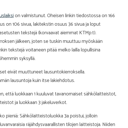
uslaiksi
on valmistunut. Oheisen linkin tiedostossa on 166
us on 106 sivua, lakitekstin osuus 36 sivua ja loput
n asetusten tekstejä (korvaavat aiemmat KTMp:t).
erroksen jälkeen, joten se tuskin muuttuu myöskään
in tekstejä voitaneen pitää melko lailla lopullisina
öhemmin syksyllä.
set eivät muuttuneet lausuntokierroksella.
än lausuntoja kuin itse lakiehdotus.
ten, että luokkaan 1 kuuluvat tavanomaiset sähkölaitteistot,
teistot ja luokkaan 3 jakeluverkot.
pieniä: Sähkölaitteistoluokka 3a poistui, jolloin
vanvaraisia räjähdysvaarallisten tilojen laitteistoja. Niiden