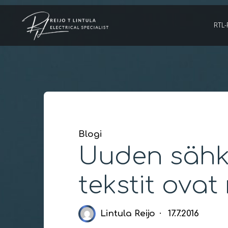
Skip
to
RTL-
content
Blogi
Uuden sähkö
tekstit ovat
Lintula Reijo
17.7.2016