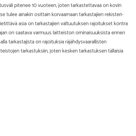
tusväli pitenee 10 vuoteen, joten tarkastettavaa on kovin
 se tulee ainakin osittain korvaamaan tarkastajien rekisteri-
etittävä asia on tarkastajien valtuutuksen rajoitukset kontra
tajan on saatava varmuus laitteiston ominaisuuksista ennen
a tarkastajista on rajoituksia räjähdysvaarallisten
laitteistojen tarkastuksiin, joten kesken tarkastuksen tällaisia