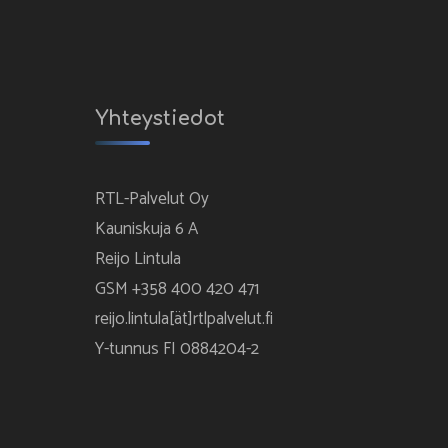
Yhteystiedot
RTL-Palvelut Oy
Kauniskuja 6 A
Reijo Lintula
GSM +358 400 420 471
reijo.lintula[ät]rtlpalvelut.fi
Y-tunnus FI 0884204-2