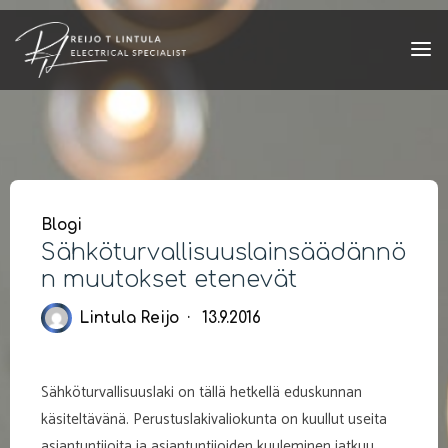
Skip
to
content
Blogi
Sähköturvallisuuslainsäädännö
n muutokset etenevät
Lintula Reijo
13.9.2016
Sähköturvallisuuslaki on tällä hetkellä eduskunnan
käsiteltävänä. Perustuslakivaliokunta on kuullut useita
asiantuntijoita ja asiantuntijoiden kuuleminen jatkuu.