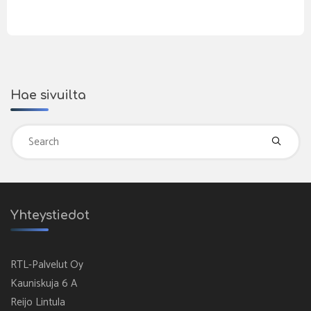
Hae sivuilta
Se
fo
Yhteystiedot
RTL-Palvelut Oy
Kauniskuja 6 A
Reijo Lintula