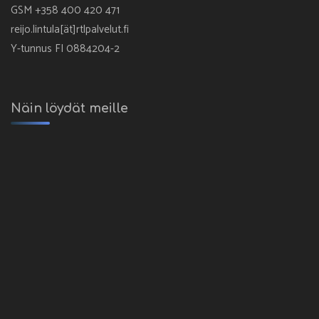
GSM +358 400 420 471
reijo.lintula[ät]rtlpalvelut.fi
Y-tunnus FI 0884204-2
Näin löydät meille