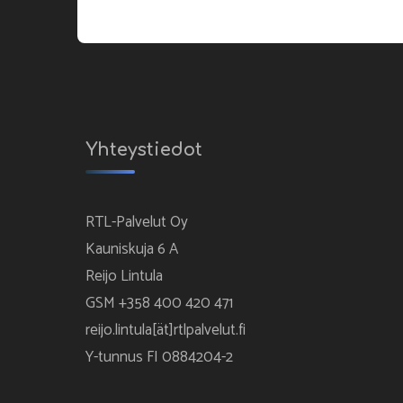
Yhteystiedot
RTL-Palvelut Oy
Kauniskuja 6 A
Reijo Lintula
GSM +358 400 420 471
reijo.lintula[ät]rtlpalvelut.fi
Y-tunnus FI 0884204-2