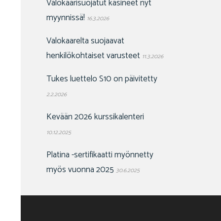
Valokaarisuojatut käsineet nyt
myynnissä!
16.3.2026
Valokaarelta suojaavat
henkilökohtaiset varusteet
11.3.2026
Tukes luettelo S10 on päivitetty
2.2.2026
Kevään 2026 kurssikalenteri
10.12.2025
Platina -sertifikaatti myönnetty
myös vuonna 2025
30.6.2025