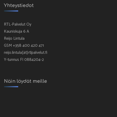
Yhteystiedot
RTL-Palvelut Oy
Kauniskuja 6 A
Reijo Lintula
GSM +358 400 420 471
reijo.lintula[ät]rtlpalvelut.fi
Y-tunnus FI 0884204-2
Näin löydät meille