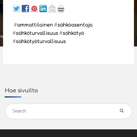
#
ammattilainen
#
sähköasentaja
#
sähköturvallisuus
#
sähkötyö
#
sähkötyöturvallisuus
Hae sivuilta
Se
fo