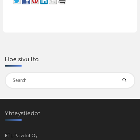
Hae sivuilta
Se
fo
Yhteystiedot
RTL-Palvelut Oy