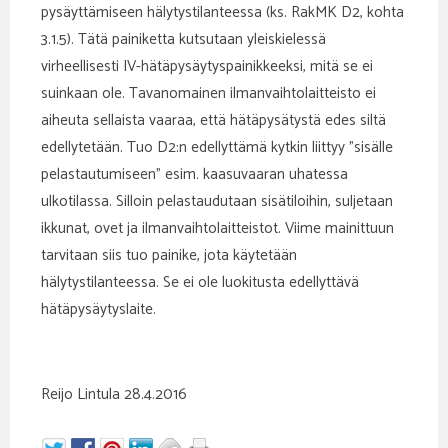
pysäyttämiseen hälytystilanteessa (ks. RakMK D2, kohta
3.1.5). Tätä painiketta kutsutaan yleiskielessä
virheellisesti IV-hätäpysäytyspainikkeeksi, mitä se ei
suinkaan ole. Tavanomainen ilmanvaihtolaitteisto ei
aiheuta sellaista vaaraa, että hätäpysätystä edes siltä
edellytetään. Tuo D2:n edellyttämä kytkin liittyy ”sisälle
pelastautumiseen” esim. kaasuvaaran uhatessa
ulkotilassa. Silloin pelastaudutaan sisätiloihin, suljetaan
ikkunat, ovet ja ilmanvaihtolaitteistot. Viime mainittuun
tarvitaan siis tuo painike, jota käytetään
hälytystilanteessa. Se ei ole luokitusta edellyttävä
hätäpysäytyslaite.
Reijo Lintula 28.4.2016