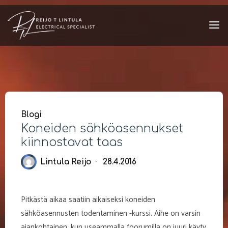
Skip
to
content
Blogi
Koneiden sähköasennukset
kiinnostavat taas
Lintula Reijo
28.4.2016
Pitkästä aikaa saatiin aikaiseksi koneiden
sähköasennusten todentaminen -kurssi. Aihe on varsin
ajankohtainen, kun useammalla foorumilla on juuri käyty