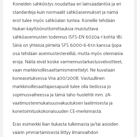
Koneiden sähköistys noudattaa eri lainsäädäntöä ja eri
standardeja kuin normaalit sähköasennukset ja nämä
erot tulee myös sähköalan tuntea. Koneille tehdään
hiukan käyttöönottomittauksia muistuttava
sähköasennusten todennus (SFS-EN 60204-1 kohta 18).
Siinä on yhteisiä piirteitä SFS 6000-6-61:n kanssa (jopa
osa tehdään asennustestereillä), mutta myös olennaisia
eroja. Näitä eivät koske varmennustarkastusvelvoitteet,
vaan markkinoillesaattamismenettelyt. Ne kuvataan
koneasetuksessa Vna 400/2008. Vastuullinen
markkinoillesaattajaosapuoli tulee olla tiedossa jo
sopimusvaiheessa ja tämä taho huolehtii mm. 2A-
vaatimustenmukaisuusvakuutuksen laatimisesta ja
konetoimituskokonaisuuden CE-merkinnästä.
Eräs esimerkki liian tiukasta tulkinnasta ja/tai asioiden
väärin ymmärtämisestä liittyy ilmanvaihdon