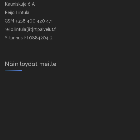
Kauniskuja 6 A
Reijo Lintula
GSM +358 400 420 471
reijo.lintula[ät]rtlpalvelut.fi
Y-tunnus FI 0884204-2
Näin löydät meille