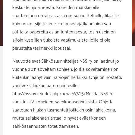
keskusteluja aiheesta. Koneiden markkinoille
saattaminen on vieras asia niin suunnittelijoille, tilaajille
kuin urakoitsijoillekin. Eikä tarkastajatkaan aina saa
puhtaita papereita asian tuntemisesta, tosin usein on
silloin kyse liian tiukoista vaatimuksista, joille ei ole
perusteita (esimerkki lopussa).
Neuvottelevat Sähkösuunnittelijat NSS ry on laatinut jo
vuonna 2011 soveltamisohjeen, jonka soveltaminen on
kuitenkin jäänyt vain harvojen herkuksi. Ohje on nostettu
vaihteeksi hiukan paremmin esille:
http://nssoy.fi/index.php/news/67/15/Muista-NSS-n-
suositus-IV-koneiden-saehkoeasennuksista. Ohjetta
saatetaan hiukan täsmentää joiltakin osin lähiaikoina,
mutta sellaisenaan antaa jo hyvät eväät koneen
sähköasennusten toteuttamiseen.