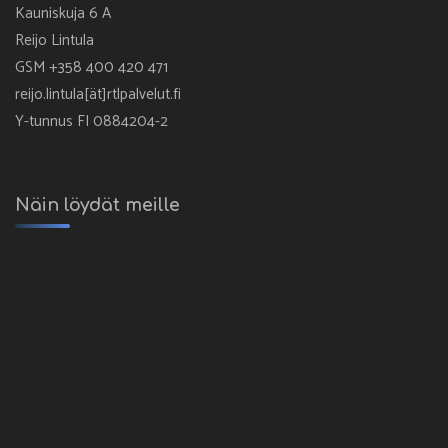
Kauniskuja 6 A
Reijo Lintula
GSM +358 400 420 471
reijo.lintula[ät]rtlpalvelut.fi
Y-tunnus FI 0884204-2
Näin löydät meille