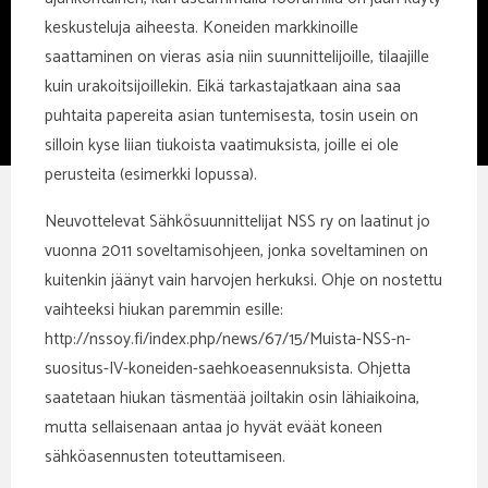
keskusteluja aiheesta. Koneiden markkinoille
saattaminen on vieras asia niin suunnittelijoille, tilaajille
kuin urakoitsijoillekin. Eikä tarkastajatkaan aina saa
puhtaita papereita asian tuntemisesta, tosin usein on
silloin kyse liian tiukoista vaatimuksista, joille ei ole
perusteita (esimerkki lopussa).
Neuvottelevat Sähkösuunnittelijat NSS ry on laatinut jo
vuonna 2011 soveltamisohjeen, jonka soveltaminen on
kuitenkin jäänyt vain harvojen herkuksi. Ohje on nostettu
vaihteeksi hiukan paremmin esille:
http://nssoy.fi/index.php/news/67/15/Muista-NSS-n-
suositus-IV-koneiden-saehkoeasennuksista. Ohjetta
saatetaan hiukan täsmentää joiltakin osin lähiaikoina,
mutta sellaisenaan antaa jo hyvät eväät koneen
sähköasennusten toteuttamiseen.