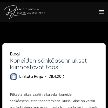
Skip
to
content
Blogi
Koneiden sähköasennukset
kiinnostavat taas
Lintula Reijo
28.4.2016
Pitkästä aikaa saatiin aikaiseksi koneiden
sähköasennusten todentaminen -kurssi. Aihe on varsin
ajankohtainen, kun useammalla foorumilla on juuri käyty