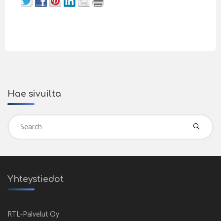
Hae sivuilta
Se
fo
Yhteystiedot
RTL-Palvelut Oy