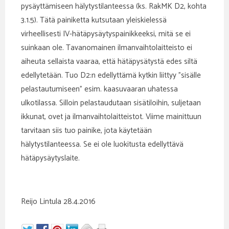
pysäyttämiseen hälytystilanteessa (ks. RakMK D2, kohta
3.1.5). Tätä painiketta kutsutaan yleiskielessä
virheellisesti IV-hätäpysäytyspainikkeeksi, mitä se ei
suinkaan ole. Tavanomainen ilmanvaihtolaitteisto ei
aiheuta sellaista vaaraa, että hätäpysätystä edes siltä
edellytetään. Tuo D2:n edellyttämä kytkin liittyy ”sisälle
pelastautumiseen” esim. kaasuvaaran uhatessa
ulkotilassa. Silloin pelastaudutaan sisätiloihin, suljetaan
ikkunat, ovet ja ilmanvaihtolaitteistot. Viime mainittuun
tarvitaan siis tuo painike, jota käytetään
hälytystilanteessa. Se ei ole luokitusta edellyttävä
hätäpysäytyslaite.
Reijo Lintula 28.4.2016