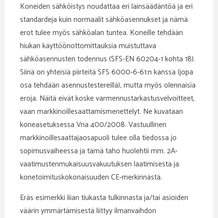
Koneiden sähköistys noudattaa eri lainsäädäntöä ja eri
standardeja kuin normaalit sähköasennukset ja nämä
erot tulee myös sähköalan tuntea. Koneille tehdään
hiukan käyttöönottomittauksia muistuttava
sähköasennusten todennus (SFS-EN 60204-1 kohta 18).
Siinä on yhteisiä piirteitä SFS 6000-6-61:n kanssa (jopa
osa tehdään asennustestereillä), mutta myös olennaisia
eroja. Näitä eivät koske varmennustarkastusvelvoitteet,
vaan markkinoillesaattamismenettelyt. Ne kuvataan
koneasetuksessa Vna 400/2008. Vastuullinen
markkinoillesaattajaosapuoli tulee olla tiedossa jo
sopimusvaiheessa ja tämä taho huolehtii mm. 2A-
vaatimustenmukaisuusvakuutuksen laatimisesta ja
konetoimituskokonaisuuden CE-merkinnästä.
Eräs esimerkki liian tiukasta tulkinnasta ja/tai asioiden
väärin ymmärtämisestä liittyy ilmanvaihdon