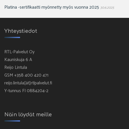
Platina -sertifikaatti myönnetty myös vuonna 2025
30.6.2025
Yhteystiedot
RTL-Palvelut Oy
Kauniskuja 6 A
Reijo Lintula
GSM +358 400 420 471
reijo.lintula[ät]rtlpalvelut.fi
Y-tunnus FI 0884204-2
Näin löydät meille