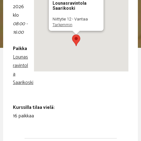
Lounasravintola
2026
Saarikoski
klo
Niittytie 12 - Vantaa
08:00 -
Tarkemmin
16:00
Paikka
Lounas
ravintol
a
Saarikoski
Kurssilla tilaa vielä:
16 paikkaa