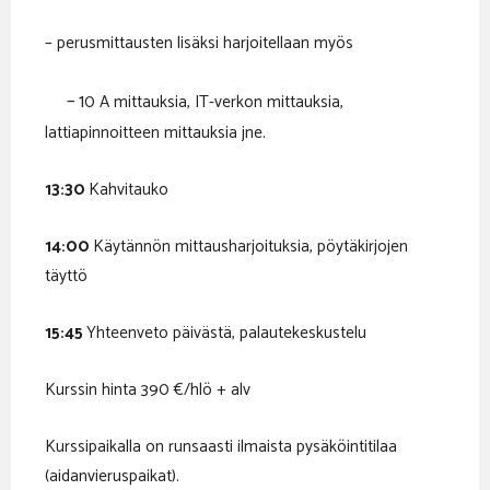
– perusmittausten lisäksi harjoitellaan myös
– 1
0 A mittauksia, IT-verkon mittauksia,
lattiapinnoitteen mittauksia jne.
13:30
Kahvitauko
14:00
Käytännön mittausharjoituksia, pöytäkirjojen
täyttö
15:45
Yhteenveto päivästä, palautekeskustelu
Kurssin hinta 390 €/hlö + alv
Kurssipaikalla on runsaasti ilmaista pysäköintitilaa
(aidanvieruspaikat).