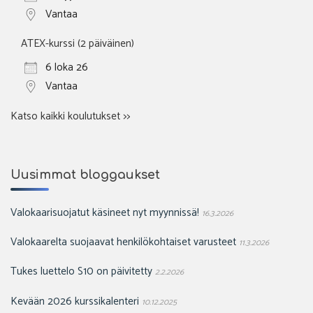
Vantaa
ATEX-kurssi (2 päiväinen)
6 loka 26
Vantaa
Katso kaikki koulutukset >>
Uusimmat bloggaukset
Valokaarisuojatut käsineet nyt myynnissä!
16.3.2026
Valokaarelta suojaavat henkilökohtaiset varusteet
11.3.2026
Tukes luettelo S10 on päivitetty
2.2.2026
Kevään 2026 kurssikalenteri
10.12.2025