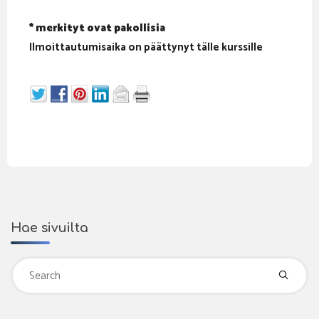
* merkityt ovat pakollisia
Ilmoittautumisaika on päättynyt tälle kurssille
Hae sivuilta
Se
fo