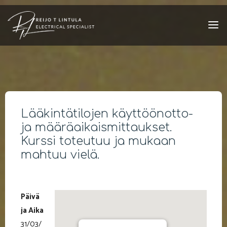
Skip
to
content
Lääkintätilojen käyttöönotto-
ja määräaikaismittaukset.
Kurssi toteutuu ja mukaan
mahtuu vielä.
Päivä
ja Aika
31/03/