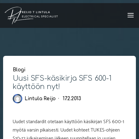
Skip
to
content
Blogi
Uusi SFS-käsikirja SFS 600-1
käyttöön nyt!
Lintula Reijo
17.2.2013
Uudet standardit otetaan käyttöön käsikirjan SFS 600-1
myötä varsin pikaisesti. Uudet kohteet TUKES-ohjeen
S10-12 julkaisemisen jälkeen suunnitellaan jo uusien