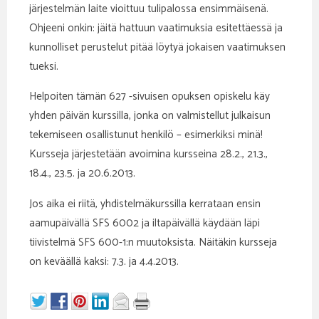
järjestelmän laite vioittuu tulipalossa ensimmäisenä.
Ohjeeni onkin: jäitä hattuun vaatimuksia esitettäessä ja
kunnolliset perustelut pitää löytyä jokaisen vaatimuksen
tueksi.
Helpoiten tämän 627 -sivuisen opuksen opiskelu käy
yhden päivän kurssilla, jonka on valmistellut julkaisun
tekemiseen osallistunut henkilö – esimerkiksi minä!
Kursseja järjestetään avoimina kursseina 28.2., 21.3.,
18.4., 23.5. ja 20.6.2013.
Jos aika ei riitä, yhdistelmäkurssilla kerrataan ensin
aamupäivällä SFS 6002 ja iltapäivällä käydään läpi
tiivistelmä SFS 600-1:n muutoksista. Näitäkin kursseja
on keväällä kaksi: 7.3. ja 4.4.2013.