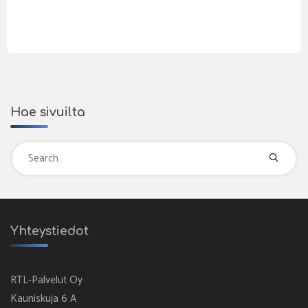
Hae sivuilta
Se
fo
Yhteystiedot
RTL-Palvelut Oy
Kauniskuja 6 A