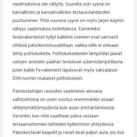
vaatimuksissa ole vältytty. Suurelta osin syynä on
kansallisten ja kansainvälisten testausstandardien
puuttuminen. Yhtä suurena syynä on myös järjen käytön
vähyys vaatimuksia esitettäessä. Esimerkiksi
teräsrakenteiset hyllyt kaikkine osineen ovat varmasti
riittäviä palonkestoisuudeltaan, vaikka niille ei olekaan
tehty polttokokeita. Polttokokeidenkin lämpötilat jäävät
satojen asteiden päähän teräsksen sulamislämpötilasta,
joten kaikki Fe-rakenteet läpäisevät myös saksalaiset
DIN-normin mukaiset polttokokeet.
Palotestattujen rasioiden vaatiminen ainoana
vaihtoehtona on usein osoitus enemmänkin asiaan
vihkiytymättömyydestä kuin asian ymmärtämisestä.
Varsinkin, kun niitä vaaditaan paloa vastaan
testaamattomien laitteiden kytkemisen yhteydessä.
Palonkestävät kaapelit ja rasiat eivät paljon auta, jos itse