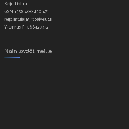
Reijo Lintula
GSM +358 400 420 471
reijo.lintula[ät]rtlpalvelut.fi
Y-tunnus FI 0884204-2
Näin löydät meille