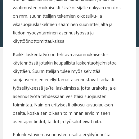
vaatimusten mukaisesti. Urakoitsijalle näkyvin muutos
on mm. suunnittelijan tekemien oikosulku- ja
vikasuojauslaskelmien saaminen suunnittelijalta ja
tiedon hyödyntäminen asennustyössä ja
käyttöönottomittauksissa.
Kaikki laskentatyö on tehtävä asianmukaisesti –
käytännössä jotakin kaupallista laskentaohjelmistoa
käyttäen. Suunnittelijan tulee myös selvittää
suojausehtojen edellyttämät asennustavat tarkasti
työselityksessä ja/tai laskelmissa, jotta urakoitsija ei
asennustyötä tehdessään vesittäisi suojausten
toimintaa. Näin on erityisesti oikosulkusuojauksen
osalta, koska sen oikean toiminnan arvioimiseen
asentajan tiedot, taidot ja työkalut eivät riitä.
Palonkestävien asennusten osalta ei ylilyönneiltä