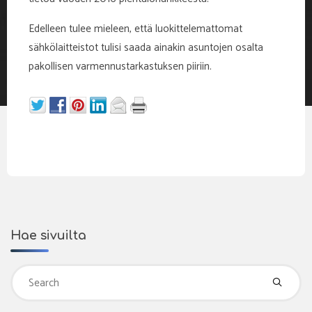
Edelleen tulee mieleen, että luokittelemattomat
sähkölaitteistot tulisi saada ainakin asuntojen osalta
pakollisen varmennustarkastuksen piiriin.
Hae sivuilta
Se
fo