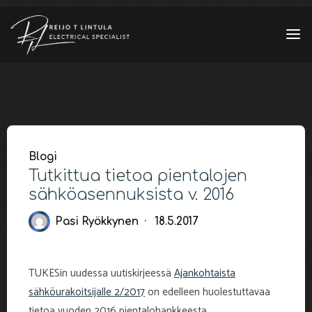
Skip
to
content
Blogi
Tutkittua tietoa pientalojen
sähköasennuksista v. 2016
Pasi Ryökkynen
18.5.2017
TUKESin uudessa uutiskirjeessä
Ajankohtaista
sähköurakoitsijalle 2/2017
on edelleen huolestuttavaa
tietoa vuoden 2016 pientalohankkeesta.