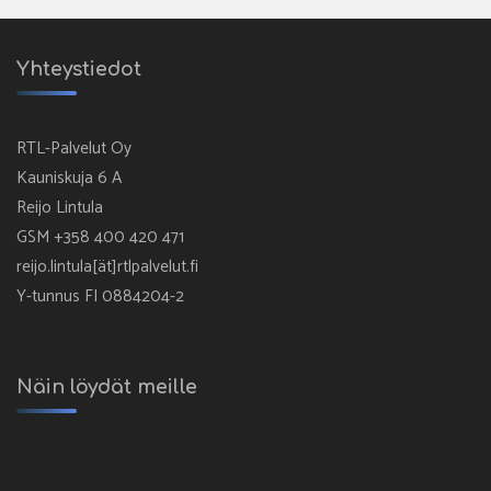
Yhteystiedot
RTL-Palvelut Oy
Kauniskuja 6 A
Reijo Lintula
GSM +358 400 420 471
reijo.lintula[ät]rtlpalvelut.fi
Y-tunnus FI 0884204-2
Näin löydät meille