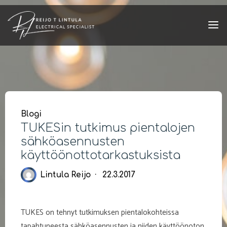
Skip
to
content
Blogi
TUKESin tutkimus pientalojen
sähköasennusten
käyttöönottotarkastuksista
Lintula Reijo
22.3.2017
TUKES on tehnyt tutkimuksen pientalokohteissa
tapahtuneesta sähköasennusten ja niiden käyttöönoton