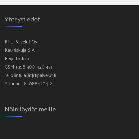
Yhteystiedot
RTL-Palvelut Oy
Kauniskuja 6 A
Reijo Lintula
GSM +358 400 420 471
reijo.lintula[ät]rtlpalvelut.fi
Y-tunnus FI 0884204-2
Näin löydät meille