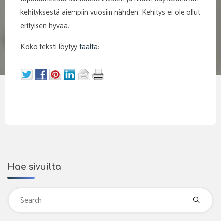
kehityksestä aiempiin vuosiin nähden. Kehitys ei ole ollut
erityisen hyvää.
Koko teksti löytyy
täältä
:
Hae sivuilta
Se
fo