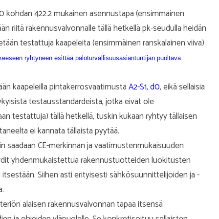
 6000 kohdan 422.2 mukainen asennustapa (ensimmäinen
nään riitä rakennusvalvonnalle tällä hetkellä pk-seudulla heidän
ään testattuja kaapeleita (ensimmäinen ranskalainen viiva)
keeseen ryhtyneen esittää paloturvallisuusasiantuntijan puoltava
ään kaapeleilla pintakerrosvaatimusta
A2-S1, d0
, eikä sellaisia
kyisistä testausstandardeista, jotka eivät ole
testattuja) tällä hetkellä, tuskin kukaan ryhtyy tällaisen
taneelta ei kannata tällaista pyytää.
tkin saadaan CE-merkinnän ja vaatimustenmukaisuuden
ardit yhdenmukaistettua rakennustuotteiden luokitusten
sestään. Siihen asti erityisesti sähkösuunnittelijoiden ja -
a.
eriön alaisen rakennusvalvonnan tapaa itsensä
n ja ohjeiden yläpuolelle. Se konkretisoituu sellaisten