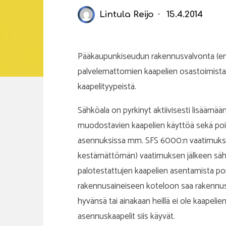
Lintula Reijo
15.4.2014
Pääkaupunkiseudun rakennusvalvonta (ensi
palvelemattomien kaapelien osastoimista
kaapelityypeistä.
Sähköala on pyrkinyt aktiivisesti lisäämää
muodostavien kaapelien käyttöä sekä poist
asennuksissa mm. SFS 6000:n vaatimuksin
kestämättömän) vaatimuksen jälkeen sähk
palotestattujen kaapelien asentamista po
rakennusaineiseen koteloon saa rakennus
hyvänsä tai ainakaan heillä ei ole kaapel
asennuskaapelit siis käyvät.