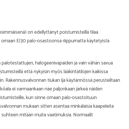
mmäisenä) on edellyttänyt poistumisteillä tilaa
 omaan EI30 palo-osastoonsa riippumatta käytetyistä
n palotestattujen, halogeenivapaiden ja vain vähän savua
umisteillä että nykyisin myös lääkintätilojen kaikissa
. Rakennusvalvonnan tiukan (ja käytännössä perusteiltaan
öala ei varmaankaan näe paljonkaan järkeä näiden
istumisteille, kun sinne omaan palo-osastoituun
valvonnan mukaan sitten asentaa minkälaisia kaapeleita
ien suhteen mitään muita vaatimuksia. Normaalit