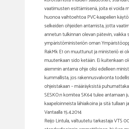
vaatimusten esittämisenä, joita ei voida m
huonoa vaihtoehtoa PVC-kaapelien käytöst
selkeiden ohjeiden antamista, jotta vaati
annetun tulkinnan olevan pätevin, vaikka
ympäristöministeriön oman Ympäristöoppaa
RakMk E1 on muuttunut ja ministeriö ei 
muutenkaan sido ketään. Ei kuitenkaan ole
aiemmin antama ohje olisi edelleen minist
kummallista, jos rakennusvalvonta todelli
ohjeistakaan – määräyksistä puhumattaka
SESKO:n komitea SK64 tulee antamaan ju
kaapeloinneista lähiaikoina ja sitä tullaan
Vantaalla 15.4.2014
Reijo Lintula, valtuutetu tarkastaja VTS 00