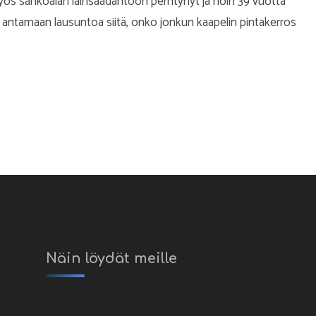
yös sähköalan lainsäädäntöön perhtynyt ja noin 39 vuotta
ysty antamaan lausuntoa siitä, onko jonkun kaapelin pintakerros
Näin löydät meille