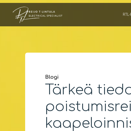
Skip
to
RTL-
content
Blogi
Tärkeä tied
poistumisrei
kaapeloinni