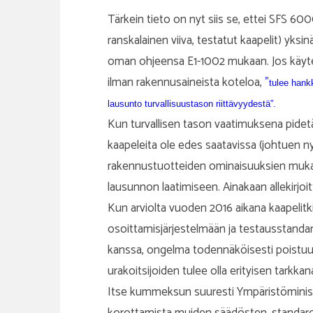
Tärkein tieto on nyt siis se, ettei SFS
ranskalainen viiva, testatut kaapelit) yksi
oman ohjeensa E1-1002 mukaan. Jos käytet
ilman rakennusaineista koteloa,
”
tulee hank
lausunto turvallisuustason riittävyydestä”.
Kun turvallisen tason vaatimuksena pidet
kaapeleita ole edes saatavissa (johtuen ny
rakennustuotteiden ominaisuuksien mukaan 
lausunnon laatimiseen. Ainakaan allekirjoit
Kun arviolta vuoden 2016 aikana kaapeli
osoittamisjärjestelmään ja testausstand
kanssa, ongelma todennäköisesti poistuu it
urakoitsijoiden tulee olla erityisen tarkkan
Itse kummeksun suuresti Ympäristöminist
korottamista muiden säädösten, standardie