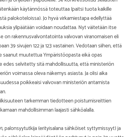
itenkään käytännössä toteuttaa (paitsi tuota kaikille
ä palokoteloissa). Jo hyvä virkamiestapa edellyttää
muksia ylipäätään voidaan noudattaa. Nyt väitetään itse
 se on rakennusvalvontatointa valvovan viranomaisen eli
n 39 sivujen 122 ja 123 vastainen. Vedotaan siihen, että
ole saanut muutettua Ympäristöopasta eikä opas
 edes selvitetty sitä mahdollisuutta, että ministeriön
eriön voimassa oleva näkemys asiasta. Ja olisi aika
suudessa poikkeaisi valvovan ministeriön antamista
an.
lkisuuteen tarkemman tiedotteen poistumisreittien
 jakamaan mahdollisimman laajasti sähköalalla.
1, palonsyytutkija (erityisalana sähköiset syttymissyyt) ja