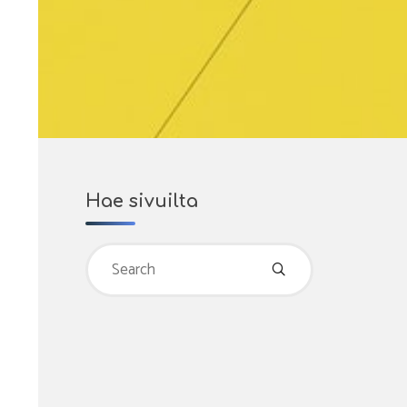
Hae sivuilta
Search
for: