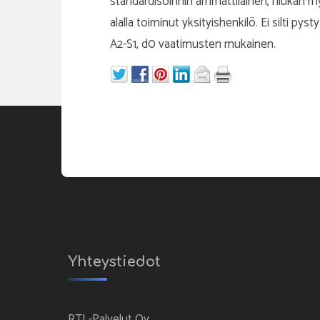
standardisoinnin ammattilainen, hiukan m
alalla toiminut yksityishenkilö. Ei silti p
A2-S1, d0 vaatimusten mukainen.
Yhteystiedot
RTL-Palvelut Oy