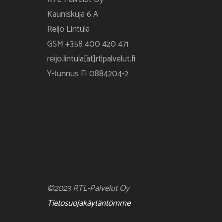
Kauniskuja 6 A
Reijo Lintula
GSM +358 400 420 471
reijo.lintula[ät]rtlpalvelut.fi
Y-tunnus FI 0884204-2
©2023 RTL-Palvelut Oy
Tietosuojakäytäntömme