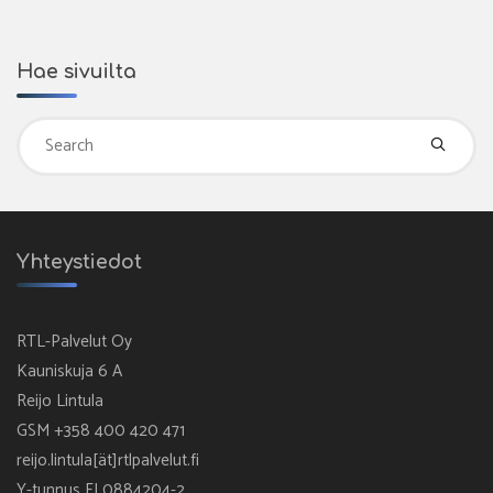
Hae sivuilta
Se
fo
Yhteystiedot
RTL-Palvelut Oy
Kauniskuja 6 A
Reijo Lintula
GSM +358 400 420 471
reijo.lintula[ät]rtlpalvelut.fi
Y-tunnus FI 0884204-2