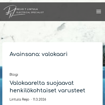
Skip
to
content
Avainsana:
valokaari
Blogi
Valokaarelta suojaavat
henkilökohtaiset varusteet
Lintula Reijo
11.3.2026