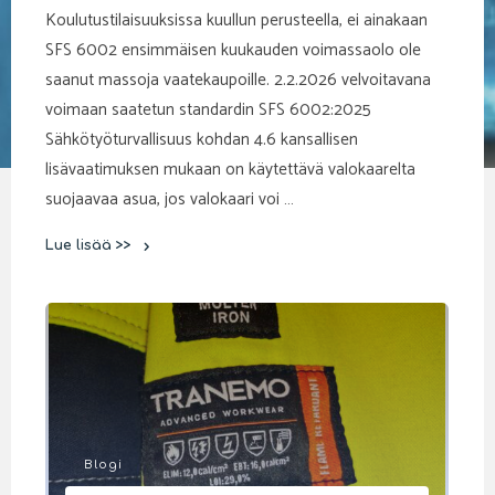
Koulutustilaisuuksissa kuullun perusteella, ei ainakaan
SFS 6002 ensimmäisen kuukauden voimassaolo ole
saanut massoja vaatekaupoille. 2.2.2026 velvoitavana
voimaan saatetun standardin SFS 6002:2025
Sähkötyöturvallisuus kohdan 4.6 kansallisen
lisävaatimuksen mukaan on käytettävä valokaarelta
suojaavaa asua, jos valokaari voi …
Lue lisää >>
"Valokaarelta
suojaavat
henkilökohtaiset
varusteet"
Blogi