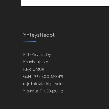
Yhteystiedot
RTL-Palvelut Oy
Kauniskuja 6 A
Reijo Lintula
GSM +358 400 420 471
reijo.lintula[ät]rtlpalvelut.fi
Y-tunnus FI 0884204-2