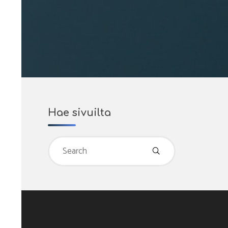
Hae sivuilta
Search
for: