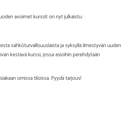
oden avoimet kurssit on nyt julkaistu:
sta sähköturvallisuuslaista ja syksyllä ilmestyvän uuden
än kestävä kurssi, jossa asioihin perehdytään
siakaan omissa tiloissa. Pyydä tarjous!