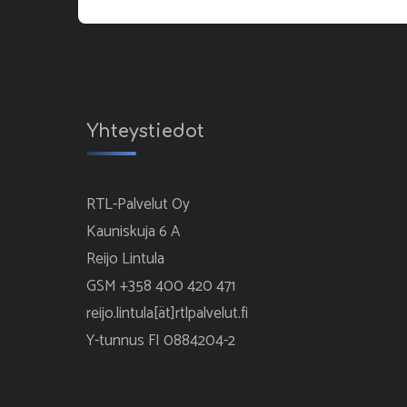
Yhteystiedot
RTL-Palvelut Oy
Kauniskuja 6 A
Reijo Lintula
GSM +358 400 420 471
reijo.lintula[ät]rtlpalvelut.fi
Y-tunnus FI 0884204-2