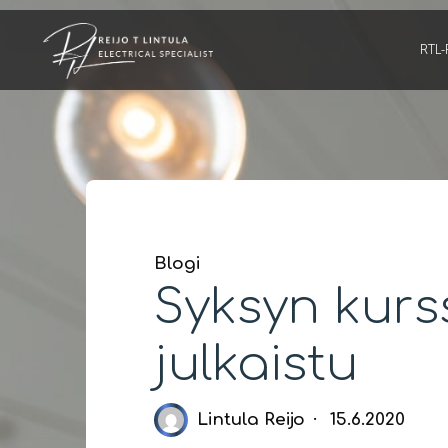
Skip
to
RTL-
content
Blogi
Syksyn kurss
julkaistu
Lintula Reijo
15.6.2020