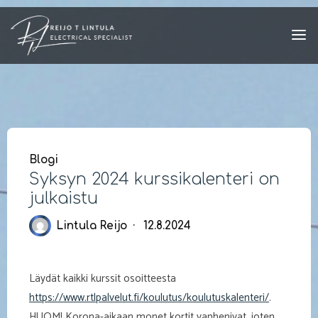
Skip
to
content
Blogi
Syksyn 2024 kurssikalenteri on
julkaistu
Lintula Reijo
12.8.2024
Läydät kaikki kurssit osoitteesta
https://www.rtlpalvelut.fi/koulutus/koulutuskalenteri/
.
HUOM! Korona-aikaan monet kortit vanhenivat, joten