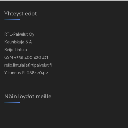
Yhteystiedot
RTL-Palvelut Oy
Kauniskuja 6 A
Reijo Lintula
GSM +358 400 420 471
reijo.lintula[ät]rtlpalvelut.fi
Y-tunnus FI 0884204-2
Näin löydät meille