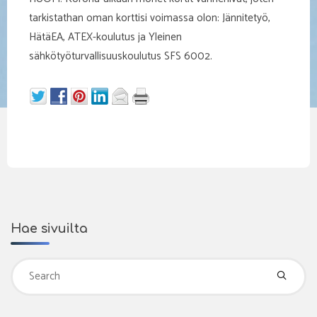
tarkistathan oman korttisi voimassa olon: Jännitetyö,
HätäEA, ATEX-koulutus ja Yleinen
sähkötyöturvallisuuskoulutus SFS 6002.
Hae sivuilta
Se
fo