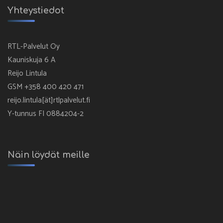
Yhteystiedot
RTL-Palvelut Oy
Kauniskuja 6 A
Reijo Lintula
GSM +358 400 420 471
reijo.lintula[ät]rtlpalvelut.fi
Y-tunnus FI 0884204-2
Näin löydät meille