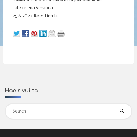
sähköisenä versiona
25.8.2022 Reijo Lintula
Hae sivuilta
Se
fo