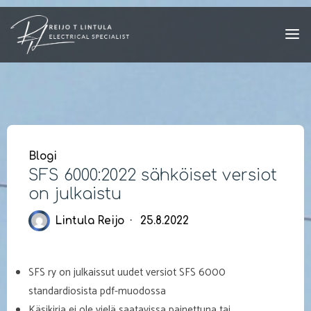
Skip
to
content
Blogi
SFS 6000:2022 sähköiset versiot
on julkaistu
Lintula Reijo
25.8.2022
SFS ry on julkaissut uudet versiot SFS 6000
standardiosista pdf-muodossa
Käsikirja ei ole vielä saatavissa painettuna tai