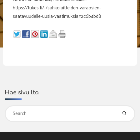
https://tukes.fi/-/sahkolaitteiden-varaosien-
saatavuudelle-uusia-vaatimuksia#2c6b4bd8
Hae sivuilta
Se
fo