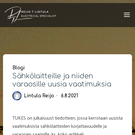
Skip
to
content
Blogi
Sähkölaitteille ja niiden
varaosille uusia vaatimuksia
Lintula Reijo
6.8.2021
TUKES on julkaisuust tiedotteen, jossa kerrotaan uusista
vaatimuksista sähkölaitteiden korjattavuudelle ja
varaosien saannille, ks. koko artikkeli: