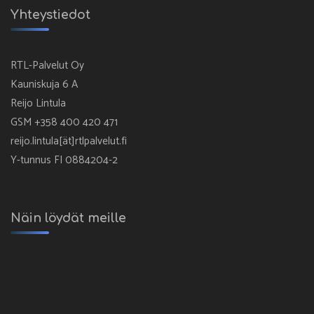
Yhteystiedot
RTL-Palvelut Oy
Kauniskuja 6 A
Reijo Lintula
GSM +358 400 420 471
reijo.lintula[ät]rtlpalvelut.fi
Y-tunnus FI 0884204-2
Näin löydät meille