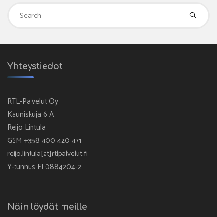
Se
fo
Yhteystiedot
RTL-Palvelut Oy
Kauniskuja 6 A
Reijo Lintula
GSM +358 400 420 471
reijo.lintula[ät]rtlpalvelut.fi
Y-tunnus FI 0884204-2
Näin löydät meille