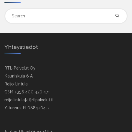
Se
fo
Yhteystiedot
RTL-Palvelut Oy
Kauniskuja 6 A
Reijo Lintula
GSM +358 400 420 471
reijo.lintula[ät]rtlpalvelut.fi
Y-tunnus FI 0884204-2