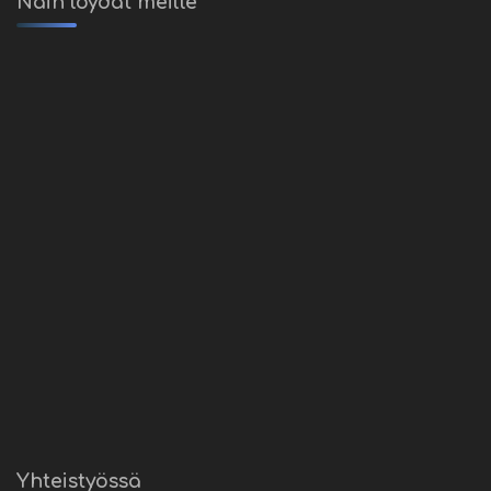
Näin löydät meille
Yhteistyössä